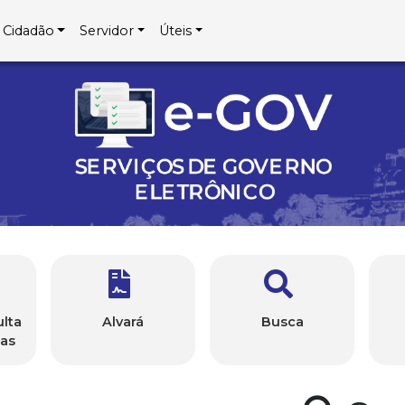
Cidadão
Servidor
Úteis
overno Eletrônico
lta
Alvará
Busca
sas