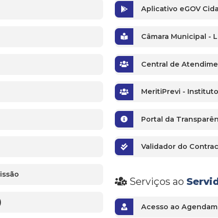
Aplicativo eGOV Cida
Câmara Municipal - L
Central de Atendime
MeritiPrevi - Institu
Portal da Transparê
Validador do Contr
missão
Serviços ao
Servi
)
Acesso ao Agendame